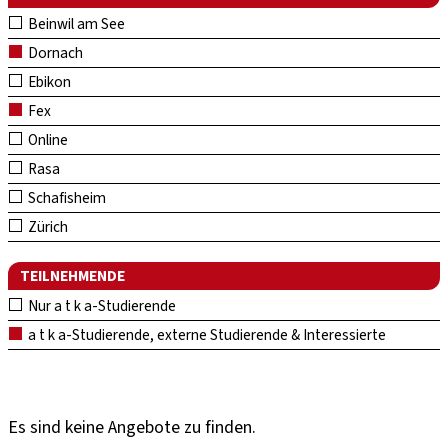
Beinwil am See
Dornach
Ebikon
Fex
Online
Rasa
Schafisheim
Zürich
TEILNEHMENDE
Nur a t k a-Studierende
a t k a-Studierende, externe Studierende & Interessierte
Es sind keine Angebote zu finden.