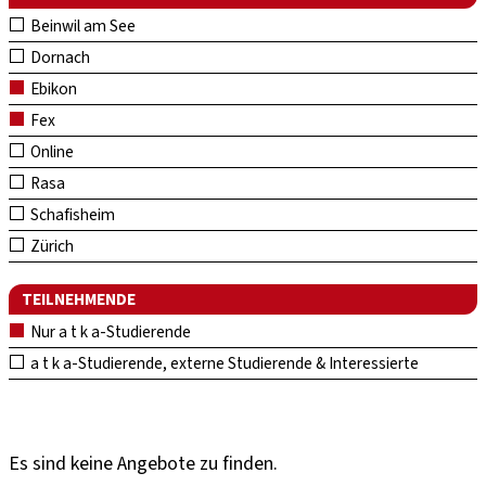
Beinwil am See
Dornach
Ebikon
Fex
Online
Rasa
Schafisheim
Zürich
TEILNEHMENDE
Nur a t k a-Studierende
a t k a-Studierende, externe Studierende & Interessierte
Es sind keine Angebote zu finden.