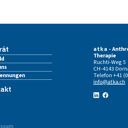
atka
- Anthr
rät
Therapie
ld
Ruchti-Weg 5
uns
CH-4143 Dorn
kennungen
Telefon
+41 (0
info@atka.ch
akt
essum