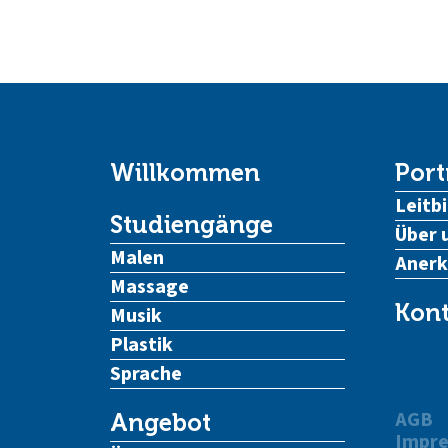
Willkommen
Port
Leitbi
Studiengänge
Über 
Malen
Aner
Massage
Kont
Musik
Plastik
Sprache
AGB
Angebot
Impr