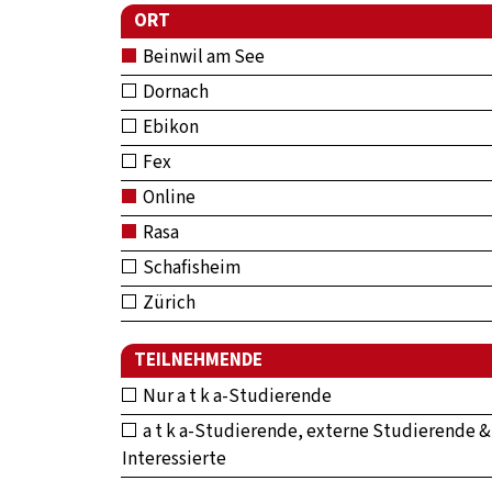
ORT
Beinwil am See
Dornach
Ebikon
Fex
Online
Rasa
Schafisheim
Zürich
TEILNEHMENDE
Nur a t k a-Studierende
a t k a-Studierende, externe Studierende &
Interessierte