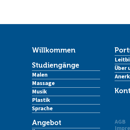
Willkommen
Port
Leitbi
Studiengänge
Über 
Malen
Aner
Massage
Kont
Musik
Plastik
Sprache
AGB
Angebot
Impr