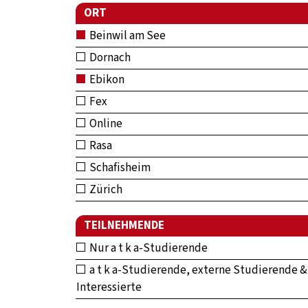
ORT
Beinwil am See
Dornach
Ebikon
Fex
Online
Rasa
Schafisheim
Zürich
TEILNEHMENDE
Nur a t k a-Studierende
a t k a-Studierende, externe Studierende &
Interessierte