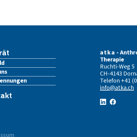
atka
- Anthr
rät
Therapie
ld
Ruchti-Weg 5
uns
CH-4143 Dorn
kennungen
Telefon
+41 (0
info@atka.ch
akt
essum