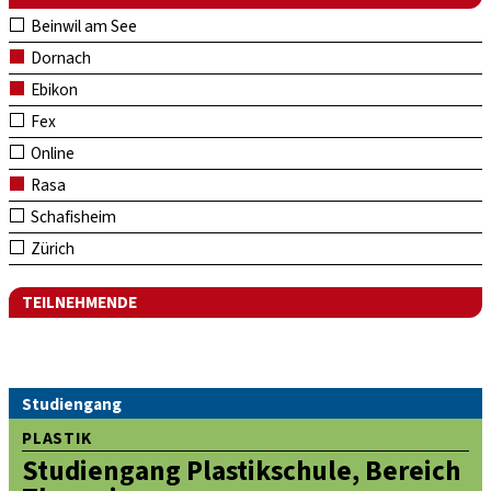
Beinwil am See
Dornach
Ebikon
Fex
Online
Rasa
Schafisheim
Zürich
TEILNEHMENDE
Studiengang
PLASTIK
Studiengang Plastikschule, Bereich