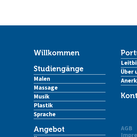
Willkommen
Port
Leitbi
Studiengänge
Über 
Malen
Aner
Massage
Kont
Musik
Plastik
Sprache
AGB
Angebot
Impr