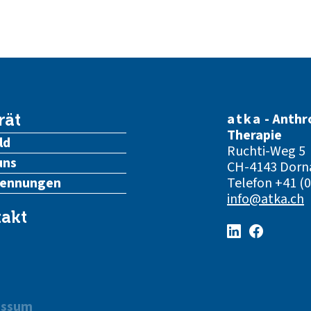
atka
- Anthr
rät
Therapie
ld
Ruchti-Weg 5
uns
CH-4143 Dorn
kennungen
Telefon
+41 (0
info@atka.ch
akt
essum