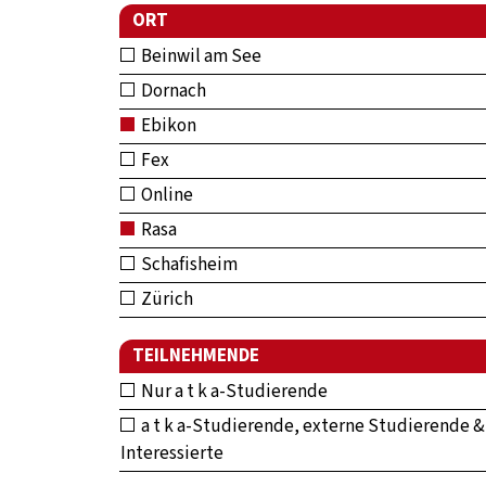
ORT
Beinwil am See
Dornach
Ebikon
Fex
Online
Rasa
Schafisheim
Zürich
TEILNEHMENDE
Nur a t k a-Studierende
a t k a-Studierende, externe Studierende &
Interessierte