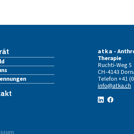
atka
- Anthr
rät
Therapie
ld
Ruchti-Weg 5
uns
CH-4143 Dorn
kennungen
Telefon
+41 (0
info@atka.ch
akt
essum