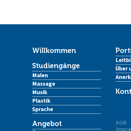
Willkommen
Port
Leitbi
Studiengänge
Über 
Malen
Aner
Massage
Kont
Musik
Plastik
Sprache
AGB
Angebot
Impr