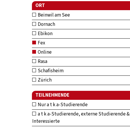
ORT
Beinwil am See
Dornach
Ebikon
Fex
Online
Rasa
Schafisheim
Zürich
TEILNEHMENDE
Nur a t k a-Studierende
a t k a-Studierende, externe Studierende &
Interessierte