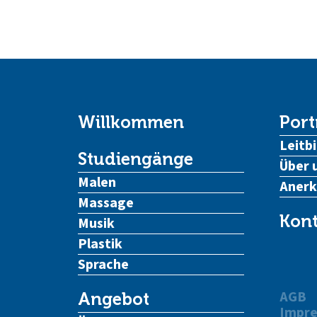
Willkommen
Port
Leitbi
Studiengänge
Über 
Malen
Aner
Massage
Kont
Musik
Plastik
Sprache
AGB
Angebot
Impr