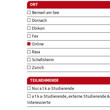
ORT
Beinwil am See
Dornach
Ebikon
Fex
Online
Rasa
Schafisheim
Zürich
TEILNEHMENDE
Nur a t k a-Studierende
a t k a-Studierende, externe Studierende &
Interessierte