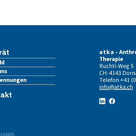
atka
- Anthr
rät
Therapie
ld
Ruchti-Weg 5
uns
CH-4143 Dorn
kennungen
Telefon
+41 (0
info@atka.ch
akt
essum