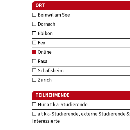
ORT
Beinwil am See
Dornach
Ebikon
Fex
Online
Rasa
Schafisheim
Zürich
TEILNEHMENDE
Nur a t k a-Studierende
a t k a-Studierende, externe Studierende &
Interessierte