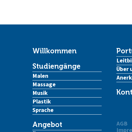
Willkommen
Port
Leitbi
Studiengänge
Über 
Malen
Aner
Massage
Kont
Musik
Plastik
Sprache
AGB
Angebot
Impr