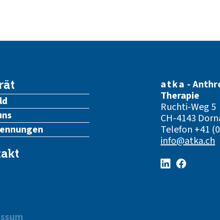
atka
- Anthr
rät
Therapie
ld
Ruchti-Weg 5
uns
CH-4143 Dorn
kennungen
Telefon
+41 (0
info@atka.ch
akt
essum