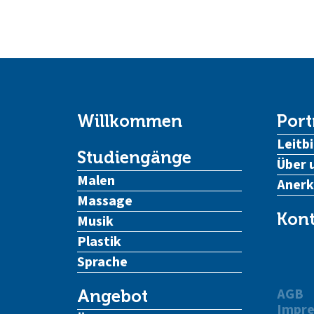
Willkommen
Port
Leitbi
Studiengänge
Über 
Malen
Aner
Massage
Kont
Musik
Plastik
Sprache
AGB
Angebot
Impr