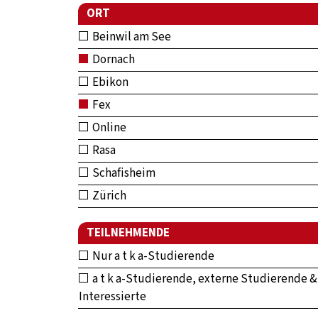
ORT
Beinwil am See
Dornach
Ebikon
Fex
Online
Rasa
Schafisheim
Zürich
TEILNEHMENDE
Nur a t k a-Studierende
a t k a-Studierende, externe Studierende &
Interessierte