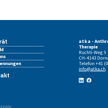
atka
- Anthr
rät
Therapie
ld
Ruchti-Weg 5
uns
CH-4143 Dorn
kennungen
Telefon
+41 (0
info@atka.ch
akt
essum