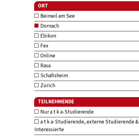
ORT
Beinwil am See
Dornach
Ebikon
Fex
Online
Rasa
Schafisheim
Zürich
TEILNEHMENDE
Nur a t k a-Studierende
a t k a-Studierende, externe Studierende &
Interessierte