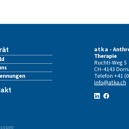
atka
- Anthr
rät
Therapie
ld
Ruchti-Weg 5
uns
CH-4143 Dorn
kennungen
Telefon
+41 (0
info@atka.ch
akt
essum