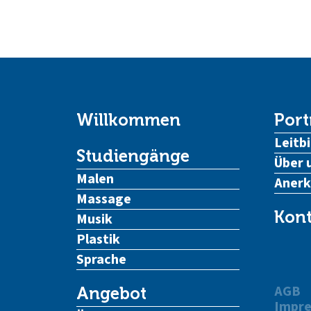
Willkommen
Port
Leitbi
Studiengänge
Über 
Malen
Aner
Massage
Kont
Musik
Plastik
Sprache
AGB
Angebot
Impr