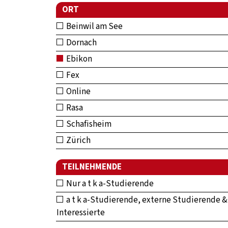
ORT
Beinwil am See
Dornach
Ebikon
Fex
Online
Rasa
Schafisheim
Zürich
TEILNEHMENDE
Nur a t k a-Studierende
a t k a-Studierende, externe Studierende &
Interessierte