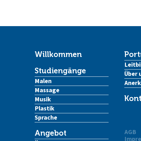
Willkommen
Port
Leitbi
Studiengänge
Über 
Malen
Aner
Massage
Kont
Musik
Plastik
Sprache
AGB
Angebot
Impr