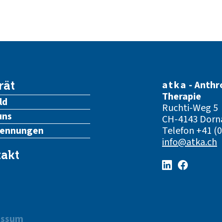
atka
- Anthr
rät
Therapie
ld
Ruchti-Weg 5
uns
CH-4143 Dorn
kennungen
Telefon
+41 (0
info@atka.ch
akt
essum