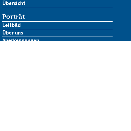
Übersicht
Porträt
Leitbild
Über uns
Anerkennungen
Kontakt
AGB
Impressum
Datenschutz
atka
- Anthroposophische Akademie für Kunst und
Therapie
Ruchti-Weg 5
CH-4143 Dornach
Telefon
+41 (0)61 701 52 12