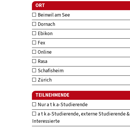
ORT
Beinwil am See
Dornach
Ebikon
Fex
Online
Rasa
Schafisheim
Zürich
TEILNEHMENDE
Nur a t k a-Studierende
a t k a-Studierende, externe Studierende &
Interessierte