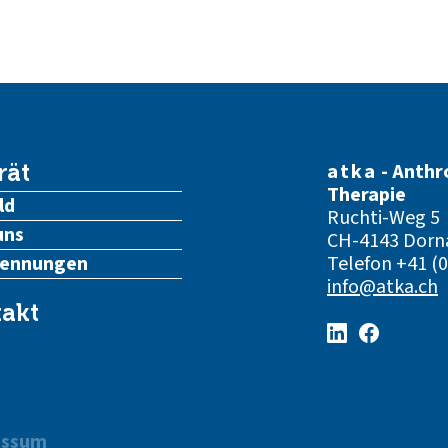
atka
- Anthr
rät
Therapie
ld
Ruchti-Weg 5
uns
CH-4143 Dorn
kennungen
Telefon
+41 (0
info@atka.ch
akt
essum