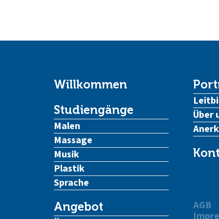
Willkommen
Port
Leitbi
Studiengänge
Über 
Malen
Aner
Massage
Kont
Musik
Plastik
Sprache
AGB
Angebot
Impr